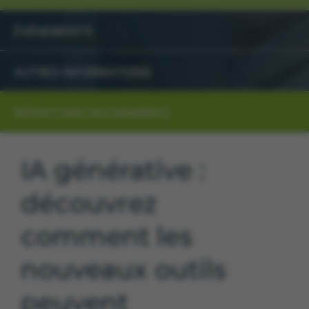
ÉVÉNEMENTS
AUTRES INFORMATIONS
RÉPERTOIRE DES MEMBRES
IA générative :
découvrez
comment les
nouveaux outils
peuvent