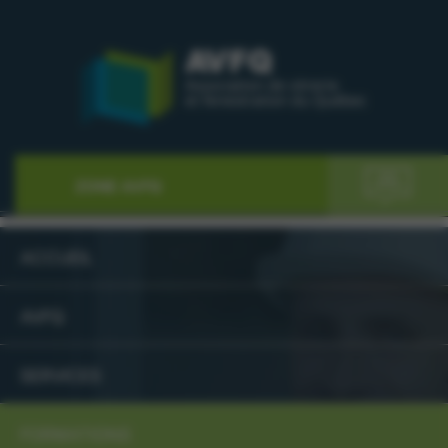
ZONE AVFQ
ACCUEIL
AVFQ
SERVICES
FORMATIONS