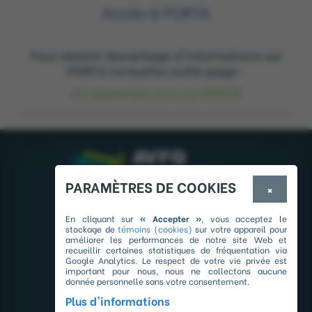
Accès à PORTA
Pour obtenir davantage d'informations sur
PORTA consultez cette page :
En apprendre plus sur PORTA
PARAMÈTRES DE COOKIES
×
3060, avenue Maricourt bureau 250
En cliquant sur
« Accepter »
, vous acceptez le
Québec (Québec) G1W 4W2
stockage de
témoins (cookies)
sur votre appareil pour
améliorer les performances de notre site Web et
recueillir certaines statistiques de fréquentation via
Téléphone : 418.688.1256
Google Analytics. Le respect de votre vie privée est
important pour nous, nous ne collectons aucune
info@avfq.ca
donnée personnelle sans votre consentement.
Heures d'ouverture :
Plus d'informations